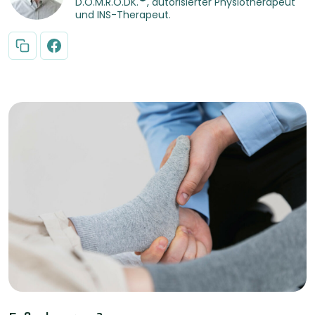
D.O.M.R.O.DK.
, autorisierter Physiotherapeut
und INS-Therapeut.